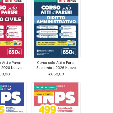
 Atti e Pareri
Corso solo Atti e Pareri
 2026 Nuovo
Settembre 2026 Nuovo
cato Opzione
Esame Avvocato Opzione
50,00
€650,00
to Civile
Diritto Amministrativo
o
In primo piano
5,00% SCONTO