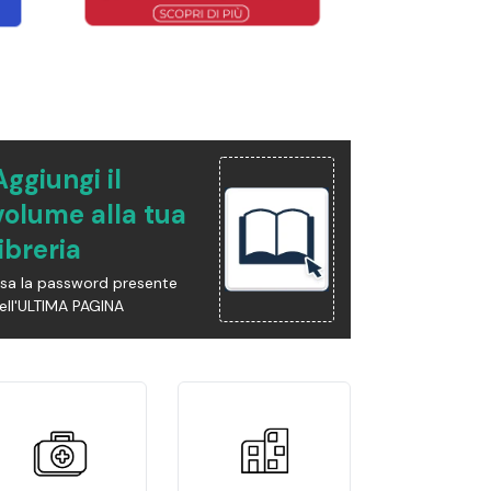
Aggiungi il
volume alla tua
libreria
sa la password presente
ell'ULTIMA PAGINA