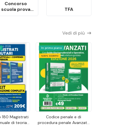
Concorso
scuola prova
TFA
orale
Vedi di più
o
In primo piano
5,00% SCONTO
 180 Magistrati
Codice penale e di
nuale di teoria
procedura penale Avanzato