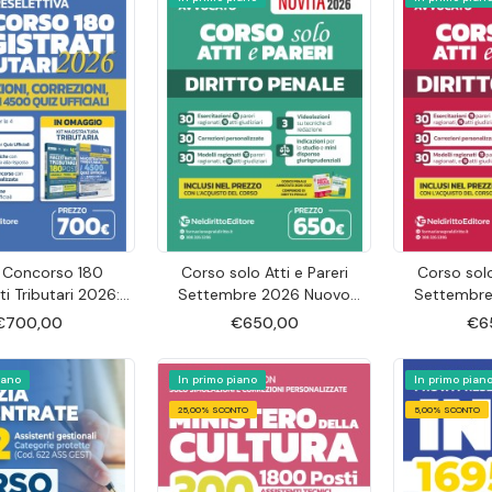
 Concorso 180
Corso solo Atti e Pareri
Corso solo
ti Tributari 2026:
Settembre 2026 Nuovo
Settembre
i, correzioni, focus
Esame Avvocato Opzione
Esame Avvo
€700,00
€650,00
€6
ciali per la prova
Diritto Penale
Dirit
eselettiva
iano
In primo piano
In primo pian
25,00% SCONTO
5,00% SCONTO