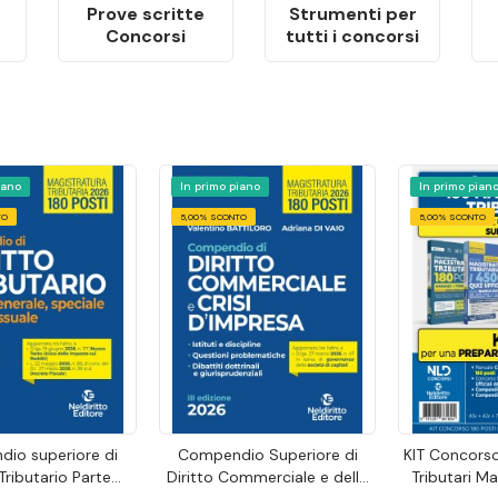
Prove scritte
Strumenti per
Concorsi
tutti i concorsi
iano
In primo piano
In primo pian
TO
5,00% SCONTO
5,00% SCONTO
io superiore di
Compendio Superiore di
KIT Concorso
 Tributario Parte
Diritto Commerciale e della
Tributari Ma