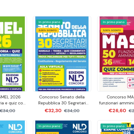
In primo piano
In primo piano
5,00% SCONTO
5,00% SCONTO
SMEL 2026
Concorso Senato della
Concorso MA
ia e quiz con
Repubblica 30 Segretari
funzionari ammini
 per tutti i
Parlamentari Manuale di
con competenze gi
€32,30
€26,60
€34,00
€34,00
€2
ili
teoria e quiz per la prova
14 con comp
preliminare
economico-conta
In primo piano
commentati per 
In primo piano
preselett