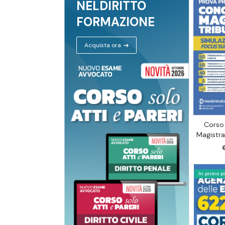
NELDIRITTO
FORMAZIONE
Acquista ora
Corso
Magistra
simulazion
quiz uffi
pr
In primo p