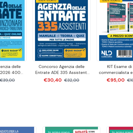
5,00% SCONTO
5,00% SCONTO
nzia delle
Concorso Agenzia delle
KIT Esame di
 2026 400
Entrate ADE 335 Assistenti
commercialista e
dico-tributari
Manuale di teoria e quiz per
contabile Manual
€30,40
€95,00
€39,00
€32,00
€1
oria e quiz
tutte le prove
giuridiche + Manu
economico azien
In primo piano
In primo pian