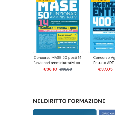
5,00% SCONTO
5,00% SCONTO
Concorso MASE 50 posti 14
Concorso Age
funzionari amministrativi con
Entrate ADE
competenze economico-
funzionari giuri
€36,10
€37,05
€38,00
contabili Manuale di Teoria e
Manuale di te
quiz
NELDIRITTO FORMAZIONE