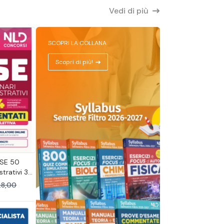
Vedi di più
SCOPRI LA COLLANA
Scopri di più!
SE 50
strativi 36
uridiche e
8,00
etenze
bili quiz
la prova
iva