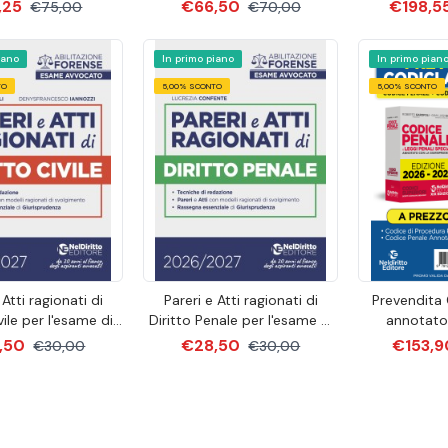
ale, speciale e
Crisi di Impresa edizione
per la prova
,25
€66,50
€198,5
€75,00
€70,00
ale edizione 2026
2026
4500 quiz u
banca dat
iano
In primo piano
superiore di d
In primo pian
+ Compendi
TO
5,00% SCONTO
5,00% SCONTO
diritto Comm
crisi 
 Atti ragionati di
Pareri e Atti ragionati di
Prevendita
vile per l'esame di
Diritto Penale per l'esame di
annotato
ato 2026-2027
Avvocato 2026-2027
Procedura P
,50
€28,50
€153,
€30,00
€30,00
con la giur
l'Esame di 
2