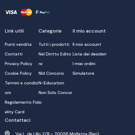
Link utili
Categorie
Il mio account
Punti vendita
Tutti i prodotti
Il mio account
Contatti
Nel Diritto Edito
Lista dei desideri
Privacy Policy
re
I miei ordini
Cookie Policy
Nld Concorsi
Simulatore
Termini e condizi
N-Education
oni
Non Solo Concor
Regolamento Fid
si
elity Card
Contattaci
Via L. de Lillo 2/B - 70056 Molfetta (Bari)