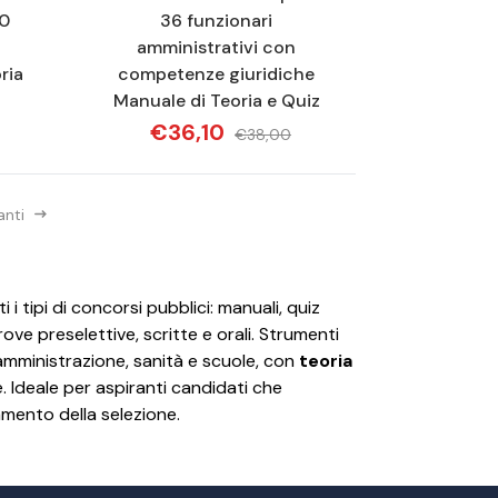
0
36 funzionari
-
amministrativi con
ria
competenze giuridiche
Manuale di Teoria e Quiz
€36,10
€38,00
anti
i i tipi di concorsi pubblici: manuali, quiz
ve preselettive, scritte e orali. Strumenti
a amministrazione, sanità e scuole, con
teoria
. Ideale per aspiranti candidati che
mento della selezione.