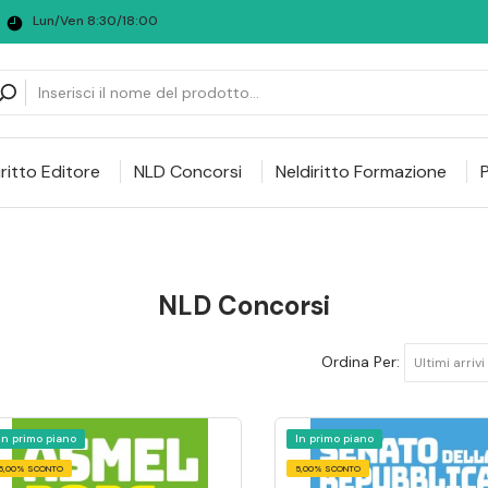
Lun/Ven 8:30/18:00
iritto Editore
NLD Concorsi
Neldiritto Formazione
NLD Concorsi
Ordina Per:
Ultimi arrivi
In primo piano
In primo piano
5,00% SCONTO
5,00% SCONTO