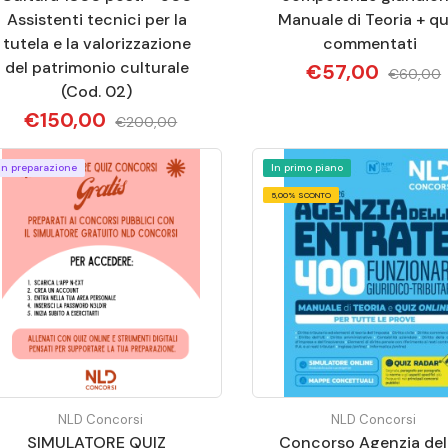
Assistenti tecnici per la
Manuale di Teoria + qu
tutela e la valorizzazione
commentati
del patrimonio culturale
€57,00
€60,00
(Cod. 02)
€150,00
€200,00
In preparazione
In primo piano
5,00% SCONTO
NLD Concorsi
NLD Concorsi
SIMULATORE QUIZ
Concorso Agenzia del