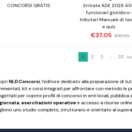
CONCORSI GRATIS
Entrate ADE 2026 40
funzionari giuridico
tributari Manuale di teo
e quiz
€37,05
€39,00
1
2
3
...
23
Av
opri
NLD Concorsi
, l’editore dedicato alla preparazione di tutt
mmentati, kit e corsi integrati per affrontare con metodo le pro
ogettati per coprire profili di concorso in enti locali, pubblic
giornata
,
esercitazioni operative
e accesso a risorse online
gliono uno studio completo, strutturato e orientato al supera