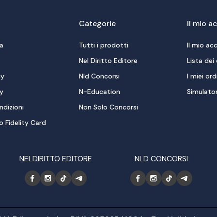
Categorie
Il mio 
ta
Tutti i prodotti
Il mio ac
Nel Diritto Editore
Lista dei 
cy
Nld Concorsi
I miei ord
cy
N-Education
Simulato
ndizioni
Non Solo Concorsi
 Fidelity Card
NELDIRITTO EDITORE
NLD CONCORSI