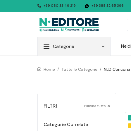
+39 080 33 49 219
+39 388 32 65 396
Neld
Categorie
Home
/
Tutte le Categorie
/
NLD Concorsi
FILTRI
Elimina tutto
Categorie Correlate