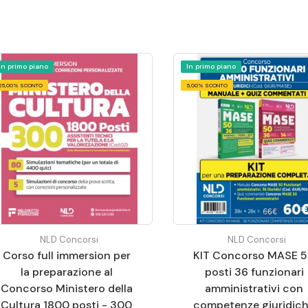
In primo piano
In primo piano
25,00% SCONTO
5,00% SCONTO
NLD Concorsi
NLD Concorsi
Corso full immersion per
KIT Concorso MASE 
la preparazione al
posti 36 funzionari
Concorso Ministero della
amministrativi con
Cultura 1800 posti - 300
competenze giuridic