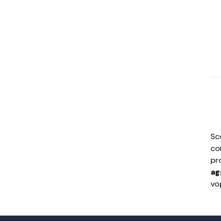
Sc
co
pr
ag
vo