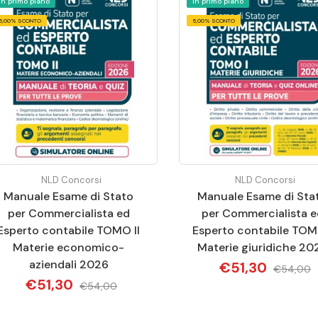
In primo piano
In primo piano
5,00% SCONTO
5,00% SCONTO
NLD Concorsi
NLD Concorsi
Manuale Esame di Stato
Manuale Esame di Sta
per Commercialista ed
per Commercialista e
Esperto contabile TOMO II
Esperto contabile TOM
Materie economico-
Materie giuridiche 20
aziendali 2026
€51,30
€54,00
€51,30
€54,00