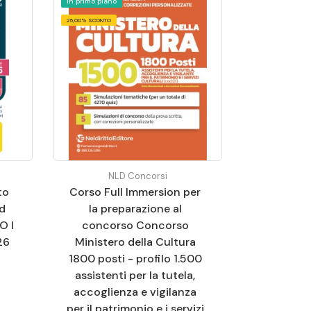
In primo piano
25,00% SCONTO
NLD Concorsi
to
Corso Full Immersion per
d
la preparazione al
O I
concorso Concorso
26
Ministero della Cultura
1800 posti - profilo 1.500
assistenti per la tutela,
accoglienza e vigilanza
per il patrimonio e i servizi