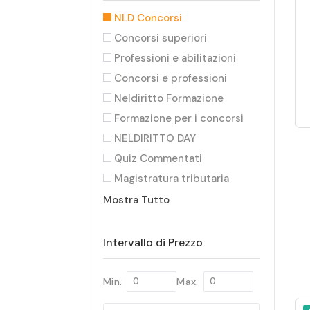
NLD Concorsi
Concorsi superiori
Professioni e abilitazioni
Concorsi e professioni
Neldiritto Formazione
Formazione per i concorsi
NELDIRITTO DAY
Quiz Commentati
Magistratura tributaria
Concorsi Enti locali
Mostra Tutto
Syllabus Semestre Filtro
NELDIRITTO EDITORE
Intervallo di Prezzo
Aspirante Avvocato
CORSO ESAME AVVOCATO
Min.
Max.
Forze Armate e di Polizia