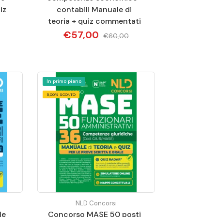
iz
contabili Manuale di
teoria + quiz commentati
€57,00
€60,00
In primo piano
5,00% SCONTO
NLD Concorsi
le
Concorso MASE 50 posti