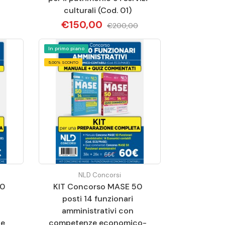
culturali (Cod. 01)
€150,00
€200,00
In primo piano
5,00% SCONTO
NLD Concorsi
50
KIT Concorso MASE 50
posti 14 funzionari
amministrativi con
he
competenze economico-