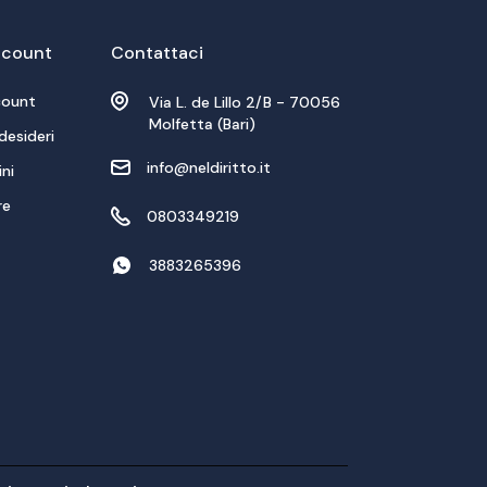
account
Contattaci
count
Via L. de Lillo 2/B - 70056
Molfetta (Bari)
desideri
info@neldiritto.it
ini
re
0803349219
3883265396