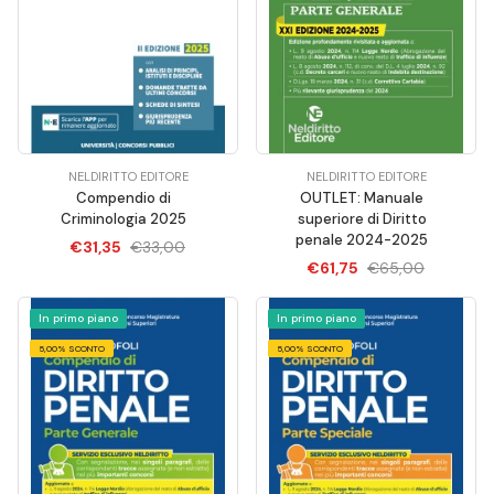
NELDIRITTO EDITORE
NELDIRITTO EDITORE
Compendio di
OUTLET: Manuale
Criminologia 2025
superiore di Diritto
penale 2024-2025
€31,35
€33,00
€61,75
€65,00
In primo piano
In primo piano
5,00% SCONTO
5,00% SCONTO