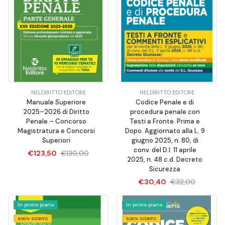
NELDIRITTO EDITORE
NELDIRITTO EDITORE
Manuale Superiore
Codice Penale e di
2025–2026 di Diritto
procedura penale con
Penale – Concorso
Testi a Fronte. Prima e
Magistratura e Concorsi
Dopo. Aggiornato alla L. 9
Superiori
giugno 2025, n. 80, di
conv. del D.l. 11 aprile
€123,50
€130,00
2025, n. 48 c.d. Decreto
Sicurezza
€30,40
€32,00
In primo piano
In primo piano
5,00% SCONTO
5,00% SCONTO