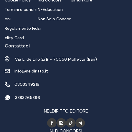
Cookie Policy
Nld Concorsi
Simulatore
Termini e condizi
N-Education
oni
Non Solo Concor
Regolamento Fid
si
elity Card
Contattaci
Via L. de Lillo 2/B - 70056 Molfetta (Bari)
info@neldiritto.it
0803349219
3883265396
NELDIRITTO EDITORE
NLD CONCORSI