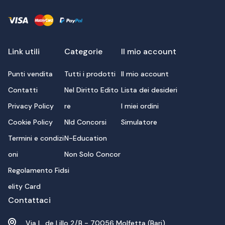
Link utili
Categorie
Il mio account
Punti vendita
Tutti i prodotti
Il mio account
Contatti
Nel Diritto Edito
Lista dei desideri
Privacy Policy
re
I miei ordini
Cookie Policy
Nld Concorsi
Simulatore
Termini e condizi
N-Education
oni
Non Solo Concor
Regolamento Fid
si
elity Card
Contattaci
Via L. de Lillo 2/B - 70056 Molfetta (Bari)