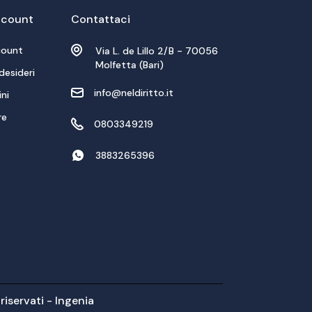
account
Contattaci
count
Via L. de Lillo 2/B - 70056
Molfetta (Bari)
desideri
info@neldiritto.it
ini
re
0803349219
3883265396
riservati -
Ingenia