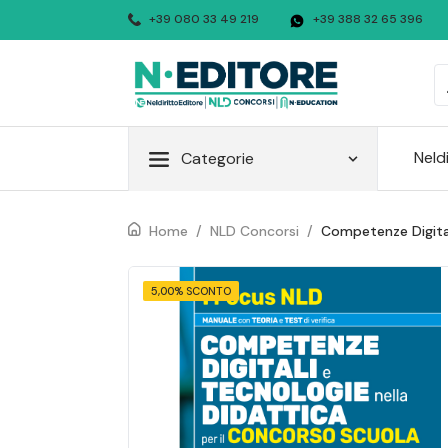
+39 080 33 49 219
+39 388 32 65 396
Neld
Categorie
Home
/
NLD Concorsi
/
Competenze Digital
5,00% SCONTO