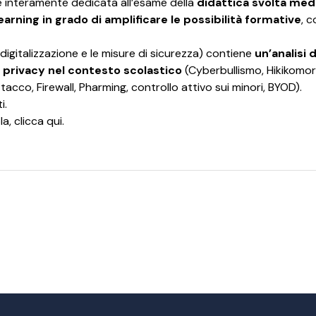
è interamente dedicata all’esame della
didattica svolta med
arning in grado di amplificare le possibilità formative
, c
 digitalizzazione e le misure di sicurezza) contiene
un’analisi 
a privacy nel contesto scolastico
(Cyberbullismo, Hikikomori
ttacco, Firewall, Pharming, controllo attivo sui minori, BYOD).
i.
la,
clicca qui.