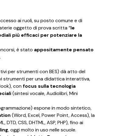
accesso ai ruoli, su posto comune e di
terie oggetto di prova scritta “
le
diali più efficaci per potenziare la
oncorsi, è stato
appositamente pensato
.
ativi per strumenti con BES) dà atto del
vi strumenti per una didattica interattiva,
Book), con
focus sulla tecnologia
ciali
(sintesi vocale, Audiolibri, Mini
 programmazione) espone in modo sintetico,
ation
(Word, Excel, Power Point, Access), la
ML, DTD, CSS, DHTML, ASP, PHP), fino ai
ing
, oggi molto in uso nelle scuole.