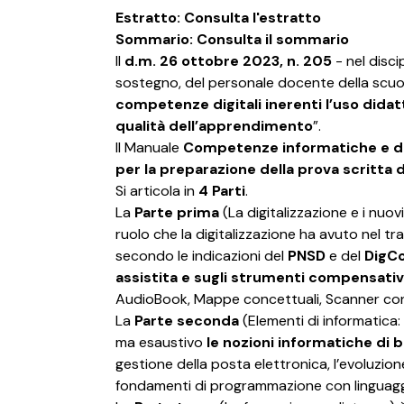
Estratto:
Consulta l'estratto
Sommario:
Consulta il sommario
Il
d.m. 26 ottobre 2023, n. 205
- nel disci
sostegno, del personale docente della scuol
competenze digitali inerenti l’uso didatt
qualità dell’apprendimento
”.
Il Manuale
Competenze informatiche e di d
per la preparazione della prova scritta
Si articola in
4 Parti
.
La
Parte prima
(La digitalizzazione e i nuo
ruolo che la digitalizzazione ha avuto nel tr
secondo le indicazioni del
PNSD
e del
DigC
assistita e sugli strumenti compensativi
AudioBook, Mappe concettuali, Scanner co
La
Parte seconda
(Elementi di informatica:
ma esaustivo
le nozioni informatiche di b
gestione della posta elettronica, l’evoluzion
fondamenti di programmazione con linguaggi d