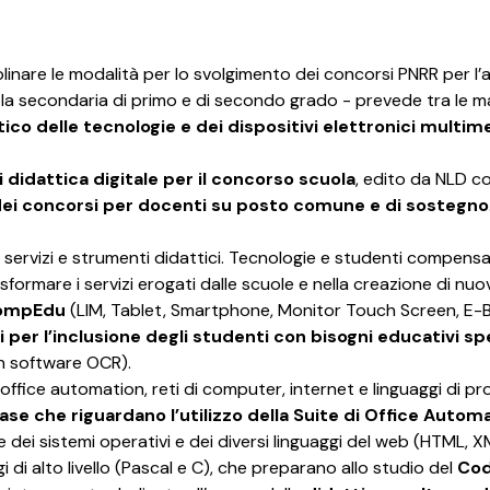
plinare le modalità per lo svolgimento dei concorsi PNRR per l’
a secondaria di primo e di secondo grado - prevede tra le ma
ico delle tecnologie e dei dispositivi elettronici multime
idattica digitale per il concorso scuola
, edito da NLD c
 dei concorsi per docenti su posto comune e di sostegno
vi servizi e strumenti didattici. Tecnologie e studenti compens
asformare i servizi erogati dalle scuole e nella creazione di nuo
ompEdu
(LIM, Tablet, Smartphone, Monitor Touch Screen, E-
 per l’inclusione degli studenti con bisogni educativi spe
n software OCR).
 office automation, reti di computer, internet e linguaggi di
ase che riguardano l’utilizzo della Suite di Office Autom
e dei sistemi operativi e dei diversi linguaggi del web (HTML, X
i alto livello (Pascal e C), che preparano allo studio del
Cod