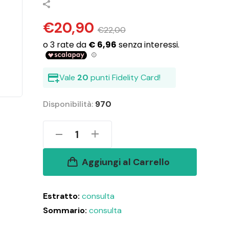
€20,90
€22,00
Vale
20
punti Fidelity Card!
Disponibilità:
970
1
Aggiungi al Carrello
Estratto:
consulta
Sommario:
consulta