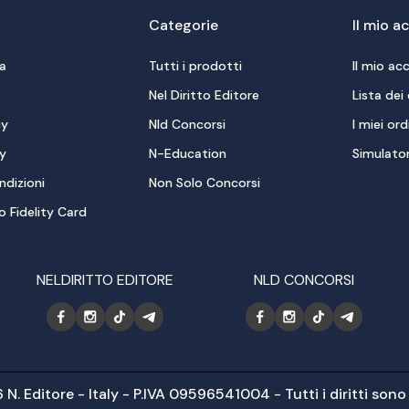
Categorie
Il mio 
ta
Tutti i prodotti
Il mio ac
Nel Diritto Editore
Lista dei 
cy
Nld Concorsi
I miei ord
cy
N-Education
Simulato
ndizioni
Non Solo Concorsi
 Fidelity Card
NELDIRITTO EDITORE
NLD CONCORSI
. Editore - Italy - P.IVA 09596541004 - Tutti i diritti sono 