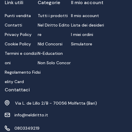
Link utili
Categorie
Il mio account
Punti vendita
Tutti i prodotti
Il mio account
Contatti
Nel Diritto Edito
Lista dei desideri
Privacy Policy
re
I miei ordini
Cookie Policy
Nld Concorsi
Simulatore
Termini e condizi
N-Education
oni
Non Solo Concor
Regolamento Fid
si
elity Card
Contattaci
Via L. de Lillo 2/B - 70056 Molfetta (Bari)
info@neldiritto.it
0803349219