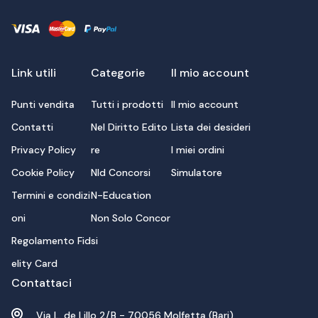
Link utili
Categorie
Il mio account
Punti vendita
Tutti i prodotti
Il mio account
Contatti
Nel Diritto Edito
Lista dei desideri
Privacy Policy
re
I miei ordini
Cookie Policy
Nld Concorsi
Simulatore
Termini e condizi
N-Education
oni
Non Solo Concor
Regolamento Fid
si
elity Card
Contattaci
Via L. de Lillo 2/B - 70056 Molfetta (Bari)